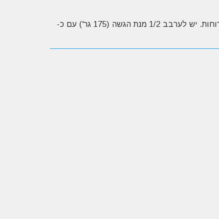
על פי המלצת החברה יש לחלק את מנת ההגשה היומית (350 גר') לשתי מנות של 175 גר' ולצרוך כל חצי מנה בין הארוחות. יש לערבב 1/2 מנת הגשה (175 גר') עם כ-