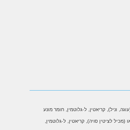
רוכז (17%), אבקת חלב, תמציות טעם (עוגה, וניל), קריאטין, ל-גלוטמין, חומר מונע
בינה מרוכז (17%), אבקת חלב, אבקת קקאו (מכיל לציטין סויה), קריאטין, ל-גלוטמין,