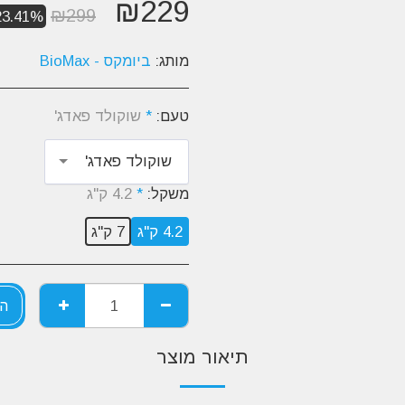
₪
229
₪
299
23.41%
מותג:
ביומקס - BioMax
טעם:
*
שוקולד פאדג'
שוקולד פאדג'
משקל:
*
4.2 ק"ג
4.2 ק"ג
7 ק"ג
הו
תיאור מוצר