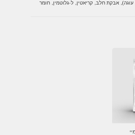
ה מרוכז (17%), תמציות טעם (בננה, וניל, עוגה), אבקת חלב, קריאטין, ל-גלוטמין, חומר
יי