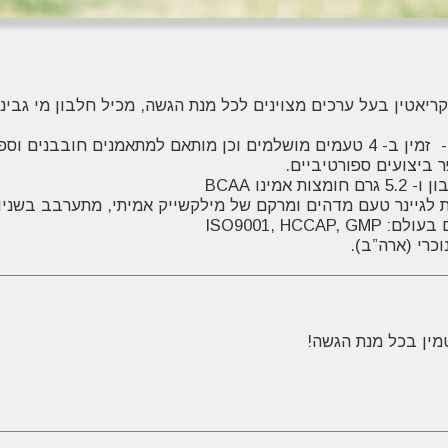
קריאטין
גיינר של ביומקס בעל יחס חלבון פחמימה של 1:5 - זמין ב- 4 טעמים מושלמים וכן מ
 ביצועים ספורטיביים.
לגיינר טעם מדהים ומרקם של מילקשייק אמיתי, מתערבב בשניות
ISO9001, HC
כרי (ארה”ב).