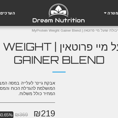
הערכים 
מטרה
שועל מיי פרוטאין | MyProtein Weight Gainer Blend
גיינר שיבולת שועל מיי
GAINER BLEND
אבקת גיינר לעלייה במסה המב
המחיר כולל משלוח.
₪
219
₪
369
40.65%