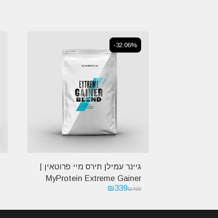
-32.06%
גיינר עמילן תירס מיי פרוטאין |
MyProtein Extreme Gainer
₪
339
Blend
₪
499