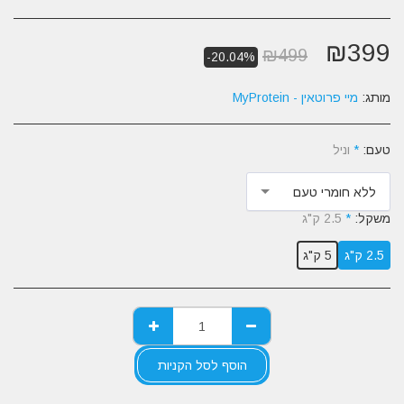
₪
399
₪
499
-20.04%
מותג:
מיי פרוטאין - MyProtein
טעם:
*
וניל
ללא חומרי טעם
משקל:
*
2.5 ק"ג
2.5 ק"ג
5 ק"ג
הוסף לסל הקניות