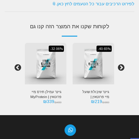
לפירוט הרכיבים עבור כל הטעמים לחץ כאן.
לקוחות שקנו את המוצר הזה קנו גם
-35.18%
-40.65%
-32.06%
אזל מהמל
מיי
גיינר שיבולת שועל
גיינר עמילן תירס מיי
גיינר טבעו
ין | MyProtein
מיי פרוטאין |
פרוטאין | MyProtein
129
₪
339
₪
219
n Gainer
Extreme Gainer
MyProtein Weight
Ve
₪
199
₪
499
₪
369
Blend
Blend
Gainer Blend