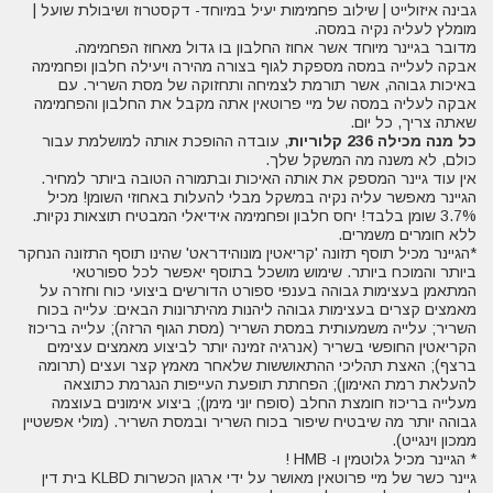
גבינה איזולייט | שילוב פחמימות יעיל במיוחד- דקסטרוז ושיבולת שועל |
מומלץ לעליה נקיה במסה.
מדובר בגיינר מיוחד אשר אחוז החלבון בו גדול מאחוז הפחמימה.
אבקה לעלייה במסה מספקת לגוף בצורה מהירה ויעילה חלבון ופחמימה
באיכות גבוהה, אשר תורמת לצמיחה ותחזוקה של מסת השריר. עם
אבקה לעליה במסה של מיי פרוטאין אתה מקבל את החלבון והפחמימה
שאתה צריך, כל יום.
כל מנה מכילה 236 קלוריות
, עובדה ההופכת אותה למושלמת עבור
כולם, לא משנה מה המשקל שלך.
אין עוד גיינר המספק את אותה האיכות ובתמורה הטובה ביותר למחיר.
הגיינר מאפשר עליה נקיה במשקל מבלי להעלות באחוזי השומן! מכיל
3.7% שומן בלבד! יחס חלבון ופחמימה אידיאלי המבטיח תוצאות נקיות.
ללא חומרים משמרים.
*הגיינר מכיל תוסף תזונה 'קריאטין מונוהידראט' שהינו תוסף התזונה הנחקר
ביותר והמוכח ביותר. שימוש מושכל בתוסף יאפשר לכל ספורטאי
המתאמן בעצימות גבוהה בענפי ספורט הדורשים ביצועי כוח וחזרה על
מאמצים קצרים בעצימות גבוהה ליהנות מהיתרונות הבאים: עלייה בכוח
השריר; עלייה משמעותית במסת השריר (מסת הגוף הרזה); עלייה בריכוז
הקריאטין החופשי בשריר (אנרגיה זמינה יותר לביצוע מאמצים עצימים
ברצף); האצת תהליכי ההתאוששות שלאחר מאמץ קצר ועצים (תרומה
להעלאת רמת האימון); הפחתת תופעת העייפות הנגרמת כתוצאה
מעלייה בריכוז חומצת החלב (סופח יוני מימן); ביצוע אימונים בעוצמה
גבוהה יותר מה שיבטיח שיפור בכוח השריר ובמסת השריר. (מולי אפשטיין
ממכון וינגייט).
* הגיינר מכיל גלוטמין ו- HMB !
גיינר כשר של מיי פרוטאין מאושר על ידי ארגון הכשרות KLBD בית דין