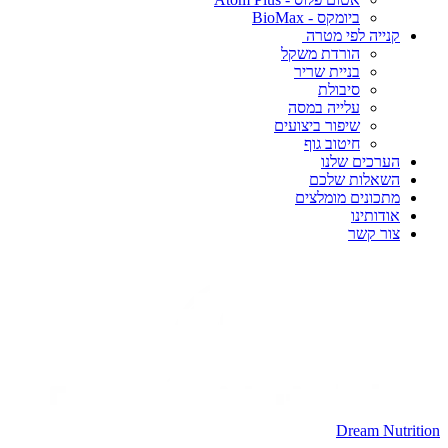
ביומקס - BioMax
קנייה לפי מטרה
הורדת משקל
בניית שריר
סיבולת
עלייה במסה
שיפור ביצועים
חיטוב גוף
הערכים שלנו
השאלות שלכם
מתכונים מומלצים
אודותינו
צור קשר
Dream Nutrition