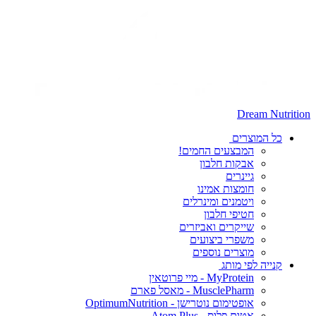
Dream Nutrition
כל המוצרים
המבצעים החמים!
אבקות חלבון
גיינרים
חומצות אמינו
ויטמנים ומינרלים
חטיפי חלבון
שייקרים ואביזרים
משפרי ביצועים
מוצרים נוספים
קנייה לפי מותג
MyProtein - מיי פרוטאין
MusclePharm - מאסל פארם
אופטימום נוטרישן - OptimumNutrition
אטום פלוס - Atom Plus