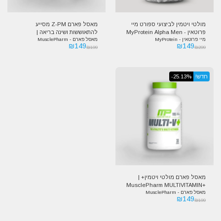
מולטי ויטמין לביצועי ספורט מיי
מאסל פארם Z-PM מסייע
פרוטאין - MyProtein Alpha Men
להתאוששות ושינה בריאה |
מיי פרוטאין - MyProtein
מאסל פארם - MusclePharm
MusclePharm Z-PM
Multivitamin
₪
149
₪
149
₪
199
₪
299
חדש!
-25.13%
מאסל פארם מולטי ויטמין+ |
+MusclePharm MULTIVITAMIN
מאסל פארם - MusclePharm
₪
149
₪
199