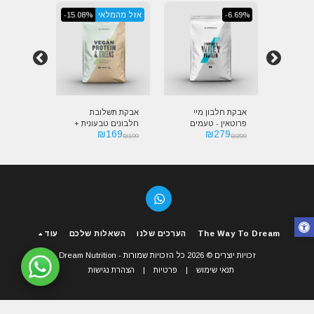
-20.1%
-6.69%
אזל מהמלאי
-15.08%
אזל מהמל
אורגנית
אבקת חלבון מיי
אבקת תשלובת
אבקת חלבו
פרוטאין - טעמים
חלבונים טבעונית +
מיי פרוטאי
159
₪
169
₪
279
Myprot
מיוחדים | Myprotein
סופר פוד מיי פרוטאין
 Organic
₪
199
₪
199
₪
299
 Protein
| MyProtein Vegan
Impact Whey
Wh
Protein & Greens
Protein
The Way To Dream
הערכים שלנו
השאלות שלכם
עוד
זכויות יוצרים © 2026 כל הזכויות שמורות -
Dream Nutrition
תנאי שימוש
|
פרטיות
|
הצהרת נגישות