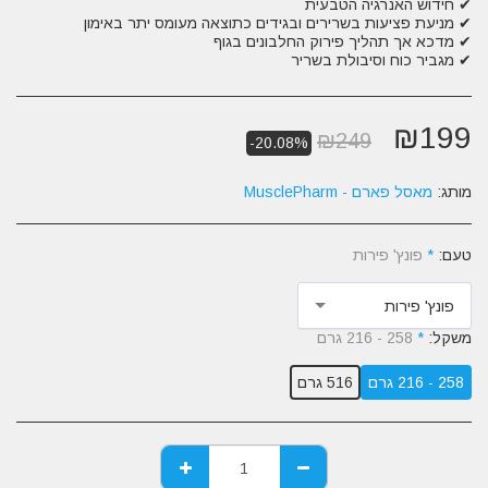
✔ מגביר כוח וסיבולת בשריר
₪
199
₪
249
-20.08%
מותג:
מאסל פארם - MusclePharm
טעם:
*
פונץ' פירות
פונץ' פירות
משקל:
*
258 - 216 גרם
258 - 216 גרם
516 גרם