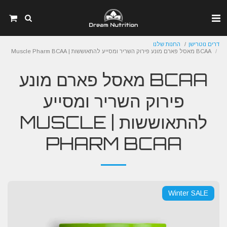
דרים נוטרישן
החנות שלנו
BCAA מאסל פארם מונע פירוק השריר ומסייע להתאוששות | Muscle Pharm BCAA
BCAA מאסל פארם מונע
פירוק השריר ומסייע
להתאוששות | MUSCLE
PHARM BCAA
Winter SALE