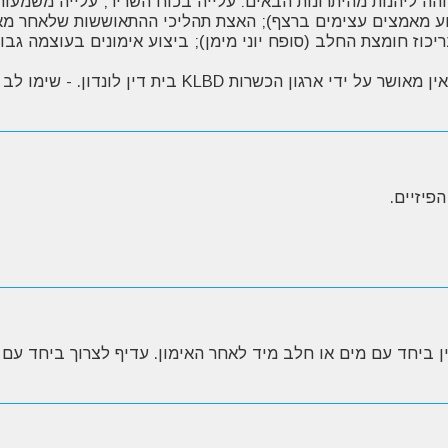
ה ליהנות מהיתרונות הבאים: עלייה בכוח השריר; עלייה משמעותי
יצוע מאמצים עצימים ברצף); האצת תהליכי ההתאוששות שלאחר מא
כוז חומצת החלב (סופח יוני מימן); ביצוע אימונים בעוצמה גבו
תוסף תזונה קריאטין מונוהידראט כשר של מיי פרוטאין מאוש
פיזיים.
יש לערבב 3 גרם של קריאטין ביחד עם מים או חלב מיד לאחר האימון. עדיף לצרוך