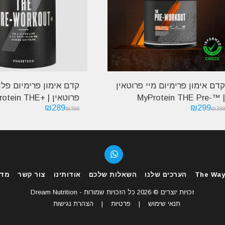
קדם אימון פרימיום מיי פרוטאין
קדם אימון פרימיום פלו
| ™MyProtein THE Pre-
פרוטאין | +in THE
₪
289
₪
299
Pre-Workout
Workout
₪
399
₪
399
The Way
הערכים שלנו
השאלות שלכם
אודותינו
צור קשר
מדי
זכויות יוצרים © 2026 כל הזכויות שמורות -
Dream Nutrition
תנאי שימוש
|
פרטיות
|
הצהרת נגישות