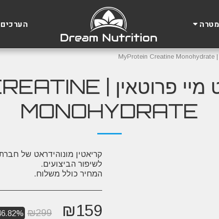
הערכים 
מטרה
MyP
קריאטין מונוהידראט מי
MONOHYDRATE
קריאטין מונוהידראט של חברת מ
המחיר כולל משלוח.
₪
159
₪
299
46.82%