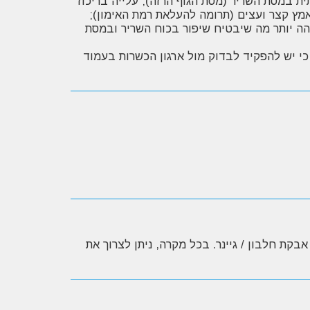
ת במסת השריר (מסת הגוף הרזה); עלייה בריכוז
מץ קצר ועצים (תרומה להעלאת רמת האימון);
הה יותר מה שיבטיח שיפור בכוח השריר ובמסת
ר על ידי ארגון הכשרות KLBD בית דין לונדון. - שימו לב כי יש להפקיד לבדוק מול ארגון הכשרות בעמוד
 ביחד עם אבקת חלבון / גיינר. בכל מקרה, ניתן לצרוך את