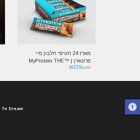
מארז 24 חטיפי חלבון מיי
פרוטאין | ™MyProtein THE
₪
219
Carb Crusher
₪
389
 To Dream