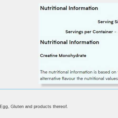
.Made in a facility that also handles Milk, Soy, Egg, Gluten and products thereof