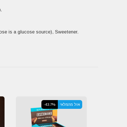
.Creatine Monohydrate (76%), Flavouring, Acid (Citric Acid), Beetroot Concentrate, Sweetener (Sucralose)
alose is a glucose source), Sweetener
אזל מהמלאי
-43.7%