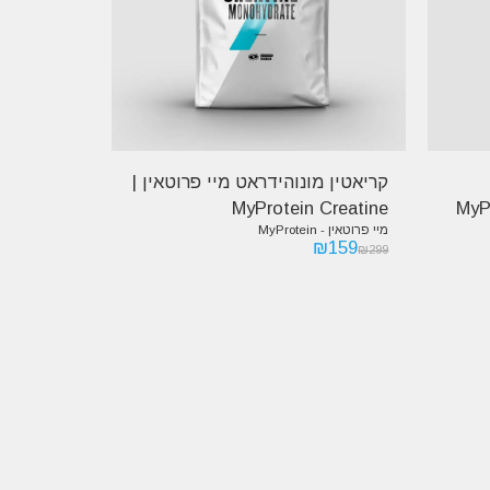
קריאטין מונוהידראט מיי פרוטאין |
MyPr-
MyProtein Creatine
מיי פרוטאין - MyProtein
Monohydrate
₪
159
₪
299