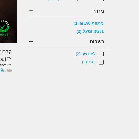
מחיר
מתחת
190
₪
(1)
281
₪
ומעל
(2)
כשרות
קדם אי
לא כשר
(2)
™MyProtein THE Pre-Workout
כשר
(1)
מיי פרוטאין - 
99
₪
399