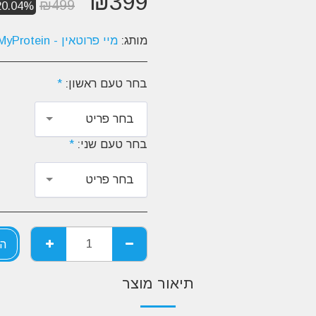
₪
399
₪
499
20.04%
מותג:
מיי פרוטאין - MyProtein
בחר טעם ראשון:
*
בחר פריט
בחר טעם שני:
*
בחר פריט
הו
תיאור מוצר