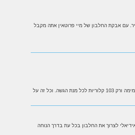
ר. עם אבקת החלבון של מיי פרוטאין אתה מקבל
אבקת חלבון מיי פרוטאין אימפקט מסייעת לגדילה ושמירה על השריר - מכילה רק 1.9 גרם של שומן, 1 גרם פחמימה ורק 103 קלוריות לכל מנת הגשה. וכל זה על
תות כ- 30-60 דקות לאחר האימון. בכל מקרה, אידיאלי לצרוך את החלבון בכל עת בדרך הנוחה