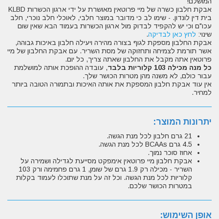
המושלם!
אבקת חלבון כשרה של מיי פרוטאין מאושרת על ידי ארגון הכשרות KLBD
בית דין לונדון. - שימו לב כי מדובר במוצר חלבי, לאוכלי חלב נוכרי, חלב
עכו"ם וכי יש להקפיד לבדוק מול ארגון הכשרות בעמוד הבא שאין שום
שינוי:
לחץ כאן לבדיקה
.
אבקת החלבון מספקת לגוף בצורה מהירה ויעילה חלבון באיכות גבוהה,
אשר תורמת לצמיחה ותחזוקה של מסת השריר. עם אבקת החלבון של מיי
פרוטאין אתה מקבל את החלבון שאתה צריך, כל יום.
כל מנה מכילה 103 קלוריות בלבד
, עובדה ההופכת אותה למושלמת
עבור כולם, לא משנה מהן מטרות הכושר שלך.
אין עוד אבקת חלבון המספקת את אותה האיכות ובתמורה הטובה ביותר
למחיר.
יתרונות המוצר:
21 גרם חלבון לכל מנת הגשה.
4.5 גרם BCAAs לכל מנת הגשה.
אחוז סוכר נמוך.
אבקת חלבון מיי פרוטאין אימפקט מסייעת לגדילה ושמירה על
השריר - מכילה רק 1.9 גרם של שומן, 1 גרם פחמימה ורק 103
קלוריות לכל מנת הגשה. וכל זה על מנת שתוכלו לעמוד בקלות
במטרות הכושר שלכם.
אופן השימוש: