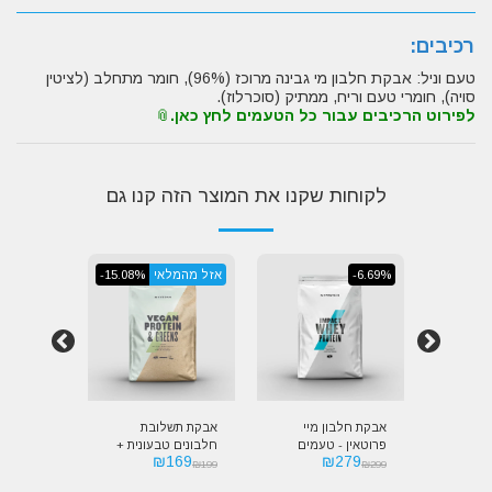
רכיבים:
טעם וניל: אבקת חלבון מי גבינה מרוכז (96%), חומר מתחלב (לציטין
סויה), חומרי טעם וריח, ממתיק (סוכרלוז).
לפירוט הרכיבים עבור כל הטעמים לחץ כאן.
לקוחות שקנו את המוצר הזה קנו גם
-20.1%
-6.69%
אזל מהמלאי
-15.08%
אזל מהמל
אורגנית
אבקת חלבון מיי
אבקת תשלובת
אבקת חלבו
פרוטאין - טעמים
חלבונים טבעונית +
מיי פרוטאי
159
₪
169
₪
279
Myprot
מיוחדים | Myprotein
סופר פוד מיי פרוטאין
 Organic
₪
199
₪
199
₪
299
 Protein
| MyProtein Vegan
Impact Whey
Wh