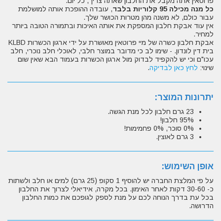
פרוטאין אתה מקבל את החלבון שאתה צריך, כל יום.
כל מנה מכילה 95 קלוריות בלבד
, עובדה ההופכת אותה למושלמת
עבור כולם, לא משנה מהן מטרות הכושר שלך.
אין עוד אבקת חלבון המספקת את אותה האיכות ובתמורה הטובה ביותר
למחיר.
אבקת חלבון כשרה של מיי פרוטאין מאושרת על ידי ארגון הכשרות KLBD
בית דין לונדון. - שימו לב כי מדובר במוצר חלבי, לאוכלי חלב נוכרי, חלב
עכו"ם וכי יש להקפיד לבדוק מול ארגון הכשרות בעמוד הבא שאין שום
שינוי:
לחץ כאן לבדיקה
.
יתרונות המוצר:
23 גרם חלבון לכל מנת הגשה.
95% חלבון!
0% סוכר, 0% פחמימות!
3 גרם לאוצין.
אופן השימוש:
על פי המלצת החברה יש להוסיף 1 סקופ (25 גרם) למים או חלב ולשתות
כ- 30-60 דקות לאחר האימון. בכל מקרה, אידיאלי לצרוך את החלבון
בכל עת בדרך הנוחה לכם על מנת לספק לגופכם את כמות החלבון
הדרושה.