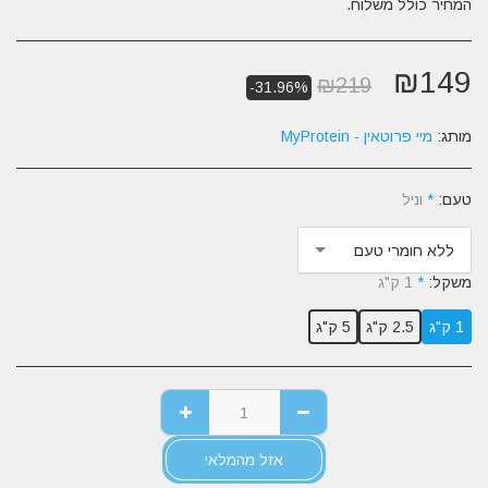
המחיר כולל משלוח.
₪
149
₪
219
-31.96%
מותג:
מיי פרוטאין - MyProtein
טעם:
*
וניל
ללא חומרי טעם
משקל:
*
1 ק"ג
1 ק"ג
2.5 ק"ג
5 ק"ג
אזל מהמלאי