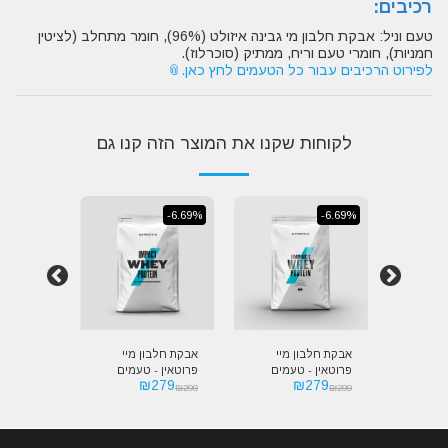
רכיבים:
טעם וניל: אבקת חלבון מי גבינה איזולט (96%), חומר מתחלב (לציטין
חמניות), חומרי טעם וריח, ממתיק (סוכרלוז).
לפירוט הרכיבים עבור כל הטעמים לחץ כאן.
לקוחות שקנו את המוצר הזה קנו גם
-6.69%
-6.69%
-6.69%
מיי
אבקת חלבון מיי
אבקת חלבון מיי
אבקת חלבו
עמים
פרוטאין - טעמים
פרוטאין - טעמים
פרוטאין -
279
₪
279
₪
279
דים | Myprotein
קלאסיים |
כשרים | Myprotein
₪
299
₪
299
₪
299
act Whey
Impact Whey
Myprotein Impact
I
Protein
Protein Kosher
Whey Protein