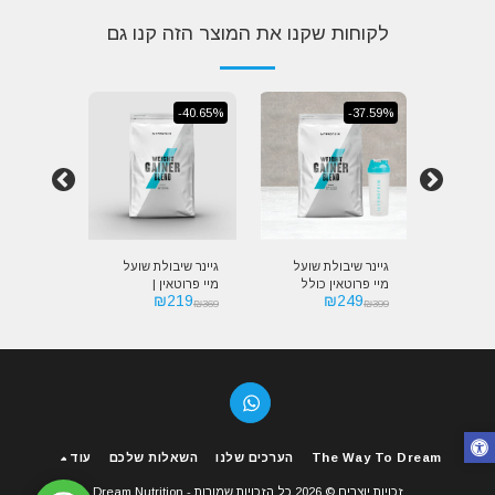
לקוחות שקנו את המוצר הזה קנו גם
-20.03%
-40.65%
-37.59%
 מיי
גיינר שיבולת שועל
גיינר שיבולת שועל
גיינר פרימ
מיי פרוטאין כולל
מיי פרוטאין |
פרוטאין |
479
₪
219
₪
249
™MyPr
שייקר | MyProtein
MyProtein Weight
in THE
₪
599
₪
369
₪
399
Gainer
Gainer Blend
Weight Gainer
Blend
The Way To Dream
הערכים שלנו
השאלות שלכם
עוד
זכויות יוצרים © 2026 כל הזכויות שמורות -
Dream Nutrition