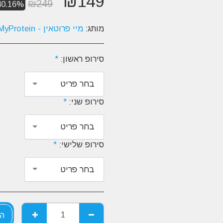
₪
149
₪
249
40.16%
מותג:
מיי פרוטאין - MyProtein
סירופ ראשון:
*
בחר פריט
סירופ שני:
*
בחר פריט
סירופ שלישי:
*
בחר פריט
הו