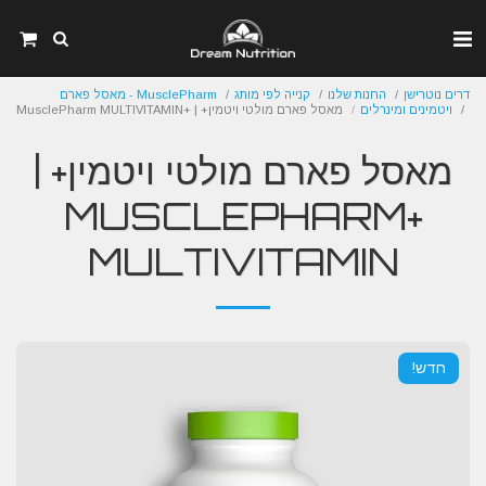
דרים נוטרישן
החנות שלנו
קנייה לפי מותג
MusclePharm - מאסל פארם
ויטמינים ומינרלים
מאסל פארם מולטי ויטמין+ | +MusclePharm MULTIVITAMIN
מאסל פארם מולטי ויטמין+ |
+MUSCLEPHARM
MULTIVITAMIN
חדש!