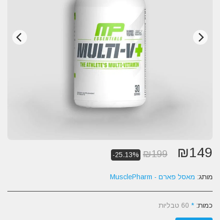
₪
149
₪
199
-25.13%
מותג:
מאסל פארם - MusclePharm
כמות:
*
60 טבליות