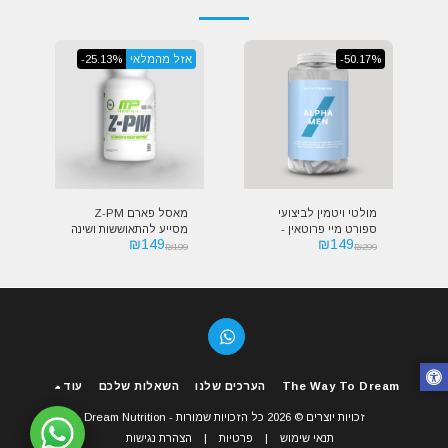
-50.17%
אזל מהמלאי
-25.13%
מולטי ויטמין לביצועי
מאסל פארם Z-PM
ספורט מיי פרוטאין -
מסייע להתאוששות ושינה
₪
149
₪
149
MyProtein Alpha Men
בריאה | MusclePharm
₪
199
₪
299
Z-PM
Multivitamin
The Way To Dream
הערכים שלנו
השאלות שלכם
עוד
זכויות יוצרים © 2026 כל הזכויות שמורות -
Dream Nutrition
תנאי שימוש
|
פרטיות
|
הצהרת נגישות