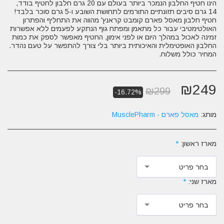
הינו חטיף החלבון הנמכר ביותר בעולם עם 20 גרם חלבון לחטיף בודד,
חטיף חלבון מאסל פארם קומבט קראנץ' מהווה את התחליף והפתרון
האולטימטיבי עבור כל מתאמן ומפתח גוף הנתקע לפעמים ללא אפשרות
זמינה לאכול במהלך היום או לפני אימון, החטיף מאפשר לספק את כמות
המחיר כולל משלוח.
₪
249
₪
299
-16.72%
מותג:
מאסל פארם - MusclePharm
מארז ראשון:
*
בחר פריט
מארז שני:
*
בחר פריט