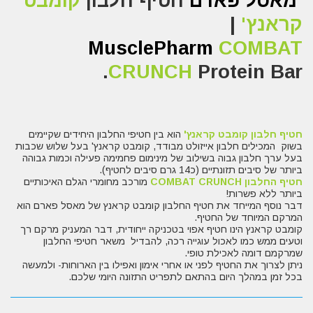
מאסל פארם
חטיף חלבון
קומבט
קראנץ'
|
MusclePharm
COMBAT
CRUNCH
Protein Bar.
חטיף חלבון קומבט קראנץ'
הוא בין חטיפי החלבון היחידים שקיימים
בשוק המכילים חלבון אייזולט מבודד, קומבט קראנץ' בעל שלוש שכבות
בעל ערך חלבון גבוה בשילוב של מינימום פחמימה פעילה וכמות גבוהה
ביותר של סיבים תזונתיים (כ14 גרם סיבים לחטיף).
חטיף החלבון COMBAT CRUNCH
מורכב מחומרי הגלם האיכותיים
ביותר ללא פשרות!
דבר נוסף המייחד את חטיף החלבון קומבט קראנץ של מאסל פארם הוא
המרקם המיוחד של החטיף.
קומבט קראנץ הינו חטיף אפוי בטכניקה ייחודית, דבר המעניק מרקם רך
וטעים ממש כמו לאכול עוגייה רכה, להבדיל משאר חטיפי החלבון
שמרקמם דומה לאכילת טופי.
ניתן לצרוך את החטיף לפני או אחרי אימון ואפילו בין הארוחות- ולמעשה
בכל זמן במהלך היום בהתאם לתפריט התזונה היומי שלכם.