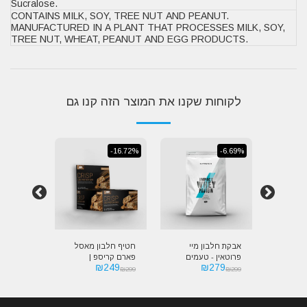
Sucralose.
CONTAINS MILK, SOY, TREE NUT AND PEANUT.
MANUFACTURED IN A PLANT THAT PROCESSES MILK, SOY,
TREE NUT, WHEAT, PEANUT AND EGG PRODUCTS.
לקוחות שקנו את המוצר הזה קנו גם
-16.72%
-6.69%
-16.72%
אזל מהמל
 מאסל
אבקת חלבון מיי
חטיף חלבון מאסל
חטיף חלב
 קראנצ'
פרוטאין - טעמים
פארם קריספ |
פארם קומ
249
₪
249
₪
279
| M
מיוחדים | Myprotein
MusclePharm
lePharm
₪
299
₪
299
₪
299
CRUNCH
CRISP Protein Bar
Impact Whey
COMBA
otein Bar
Protein