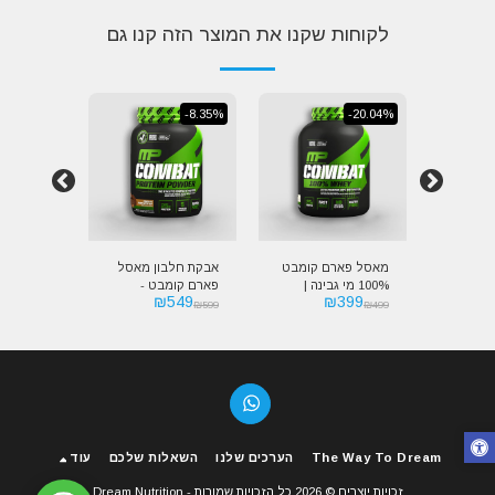
לקוחות שקנו את המוצר הזה קנו גם
-25.04%
-8.35%
-20.04%
 מאסל
מאסל פארם קומבט
אבקת חלבון מאסל
אבקת חלב
 איזולט
100% מי גבינה |
פארם קומבט -
פארם קומ
449
₪
549
₪
399
| Mu
COMBAT WHEY
תשלובת חלבונים |
e Pharm
₪
599
₪
599
₪
499
ISOLATE
Muscle Pharm
PROTEIN
COMBA
COMBAT PROTEIN
POWDER
The Way To Dream
הערכים שלנו
השאלות שלכם
עוד
זכויות יוצרים © 2026 כל הזכויות שמורות -
Dream Nutrition