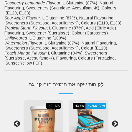
Raspberry Lemonade Flavour
: L Glutamine (87%), Natural
Flavouring, Sweeteners (Sucralose, Acesulfame-K), Colours
(E129, E133).
Sour Apple Flavour
: L Glutamine (87%), Natural Flavouring,
Sweeteners (Sucralose, Acesulfame-K), Colours (E110, E133).
Tropical Storm Flavour
: L Glutamine (87%), Acid (Citric Acid),
Flavouring, Sweetener (Sucralose), Colour (Carotenes)
Unflavoured
: L Glutamine (100%)
Watermelon Flavour
: L Glutamine (87%), Natural Flavouring,
Sweeteners (Sucralose, Acesulfame-K), Colour (E129).
Peach Mango Flavour:
L Glutamine (94%), Sweeteners
(Sucralose, Acesulfame-K), Flavouring, Colours (Tartrazine,
Sunset Yellow FCF).
לקוחות שקנו את המוצר הזה קנו גם
אזל מהמלאי
-43.7%
-40.16%
-10.03%