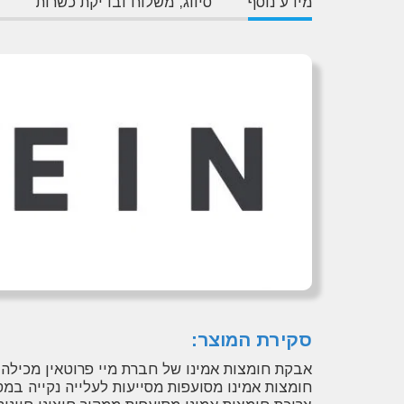
מידע נוסף
סיווג, משלוח ובדיקת כשרות
סקירת המוצר:
אבקת חומצות אמינו של חברת מיי פרוטאין מכילה: ל-לאוצין (L-Leucine), ל-איזולאוצין (L-Isoleucine), ל-ואלין
חומצות אמינו מסועפות מסייעות לעלייה נקייה במס