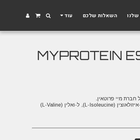
שלנו
השאלות שלכם
עוד
 פרוטאין | MYPROTEIN ESSENTIAL
מכיל ל-לאוצין (L-Leucine), ל-איזולאוצין (L-Isoleucine), ל-ואלין (L-Valine)