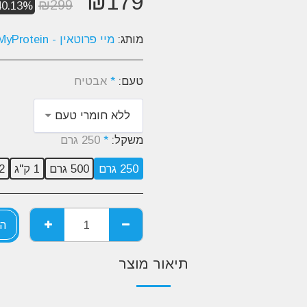
₪
179
₪
299
40.13%
מותג:
מיי פרוטאין - MyProtein
טעם:
*
אבטיח
ללא חומרי טעם
משקל:
*
250 גרם
250 גרם
500 גרם
1 ק"ג
2 ק"
הו
תיאור מוצר