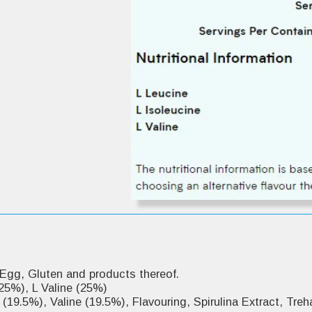
.Made in a facility that also handles Milk, Soy, Egg, Gluten and products thereof
25%), L Valine (25%)
(19.5%), Valine (19.5%), Flavouring, Spirulina Extract, Treh