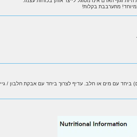
היות וגוף האדם אינו מסוגל לייצר אותן בכוחות עצמו.
מיוחד! מתערבבת בקלות!
 המלצת החברה יש לערבב מנת הגשה (5 גרם) ביחד עם מים או חלב. עדיף לצרוך ביחד עם א