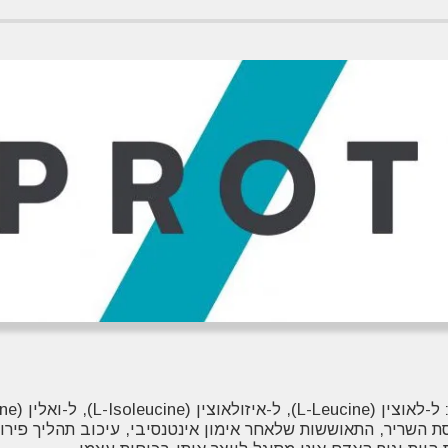
 (L-Valine) ביחס 2:1:1.
ת השריר, התאוששות שלאחר אימון אינטנסיבי, עיכוב תהליך פירו